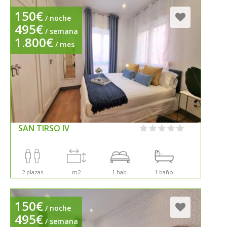
150€
/ noche
495€
/ semana
1.800€
/ mes
SAN TIRSO IV
2 plazas
m2
1 hab.
1 baño
150€
/ noche
495€
/ semana