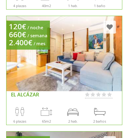
4 plazas
40m2
1 hab.
1 baño
120€
/ noche
660€
/ semana
2.400€
/ mes
EL ALCÁZAR
6 plazas
65m2
2 hab.
2 baños