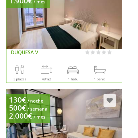
1.900€
/ mes
DUQUESA V
3 plazas
48m2
1 hab.
1 baño
130€
/ noche
500€
/ semana
2.000€
/ mes