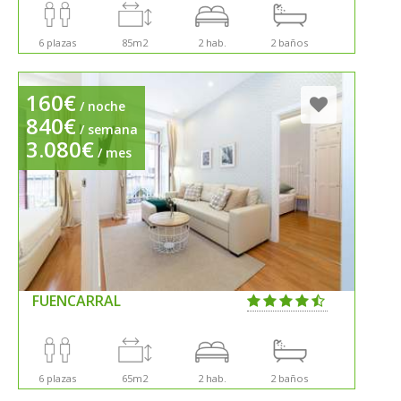
6 plazas
85m2
2 hab.
2 baños
160€
/ noche
840€
/ semana
3.080€
/ mes
FUENCARRAL
6 plazas
65m2
2 hab.
2 baños