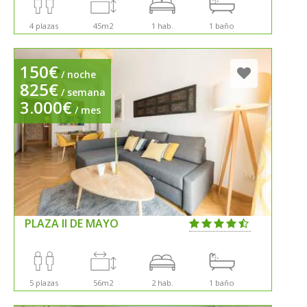
4 plazas
45m2
1 hab.
1 baño
150€
/ noche
825€
/ semana
3.000€
/ mes
PLAZA II DE MAYO
5 plazas
56m2
2 hab.
1 baño