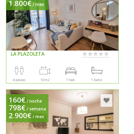
1.800€
/ mes
LA PLAZOLETA
4 plazas
51m2
1 hab.
1 baño
160€
/ noche
798€
/ semana
2.900€
/ mes