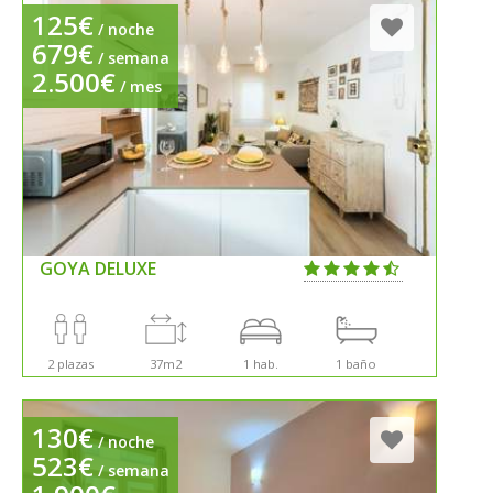
125€
/ noche
679€
/ semana
2.500€
/ mes
GOYA DELUXE
2 plazas
37m2
1 hab.
1 baño
130€
/ noche
523€
/ semana