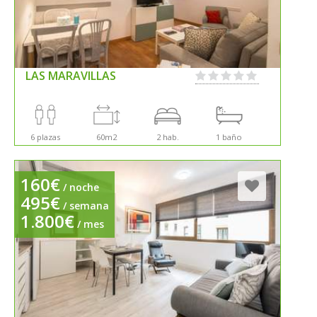
LAS MARAVILLAS
6 plazas
60m2
2 hab.
1 baño
160€
/ noche
495€
/ semana
1.800€
/ mes