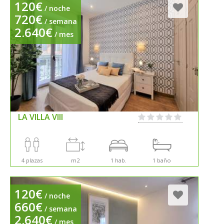
120€
/ noche
720€
/ semana
2.640€
/ mes
LA VILLA VIII
4 plazas
m2
1 hab.
1 baño
120€
/ noche
660€
/ semana
2.640€
/ mes