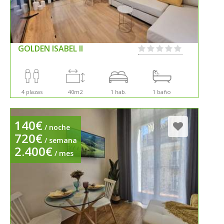
GOLDEN ISABEL II
4 plazas
40m2
1 hab.
1 baño
140€
/ noche
720€
/ semana
2.400€
/ mes