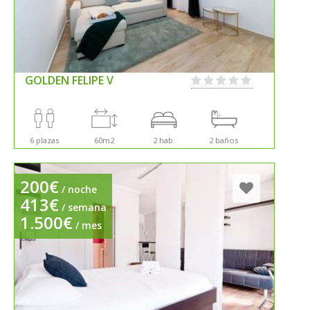
GOLDEN FELIPE V
6 plazas
60m2
2 hab.
2 baños
200€
/ noche
413€
/ semana
1.500€
/ mes