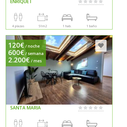
ENRIQUE I
4 plazas
51m2
1 hab.
1 baño
120€
/ noche
600€
/ semana
2.200€
/ mes
SANTA MARIA