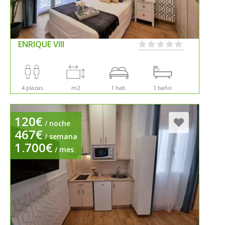
ENRIQUE VIII
4 plazas
m2
1 hab.
1 baño
120€
/ noche
467€
/ semana
1.700€
/ mes