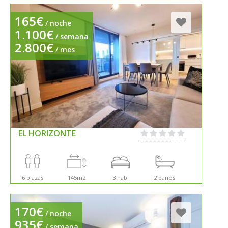
165€
/ noche
1.100€
/ semana
2.800€
/ mes
EL HORIZONTE
6 plazas
145m2
3 hab.
2 baños
170€
/ noche
935€
/ semana