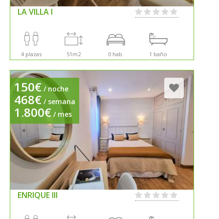
LA VILLA I
4 plazas
51m2
0 hab.
1 baño
150€
/ noche
468€
/ semana
1.800€
/ mes
ENRIQUE III