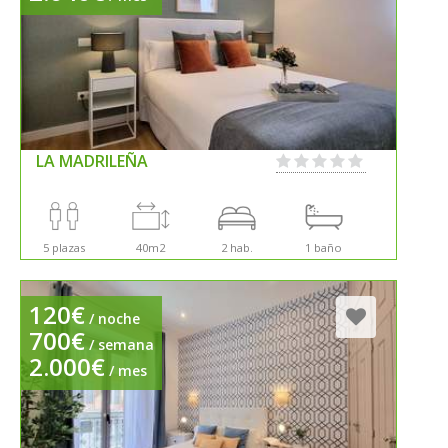
LA MADRILEÑA
5 plazas
40m2
2 hab.
1 baño
120€
/ noche
700€
/ semana
2.000€
/ mes