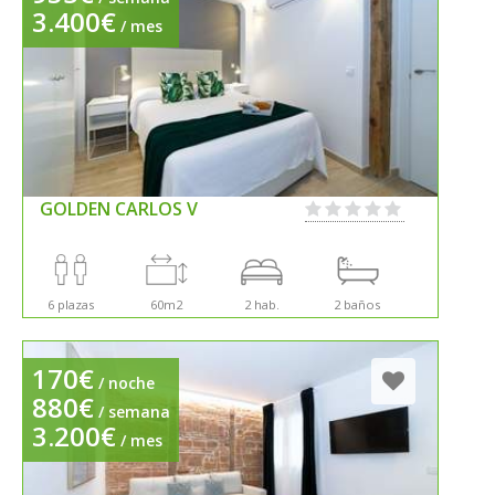
3.400€
/ mes
GOLDEN CARLOS V
6 plazas
60m2
2 hab.
2 baños
170€
/ noche
880€
/ semana
3.200€
/ mes