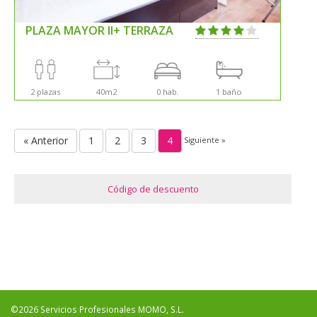
PLAZA MAYOR II+ TERRAZA
2 plazas
40m2
0 hab.
1 baño
« Anterior
1
2
3
4
Siguiente »
Código de descuento
©2026 Servicios Profesionales MOMO, S.L.