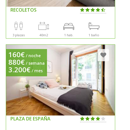
RECOLETOS
3 plazas
40m2
1 hab.
1 baño
160€
/ noche
880€
/ semana
3.200€
/ mes
PLAZA DE ESPAÑA