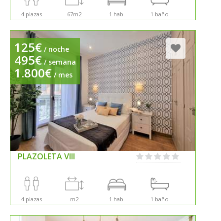
4 plazas
67m2
1 hab.
1 baño
125€
/ noche
495€
/ semana
1.800€
/ mes
PLAZOLETA VIII
4 plazas
m2
1 hab.
1 baño