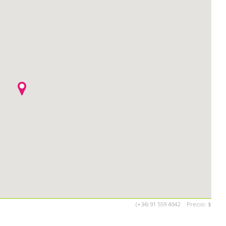
(+34) 91 559 4042
Precio:
$