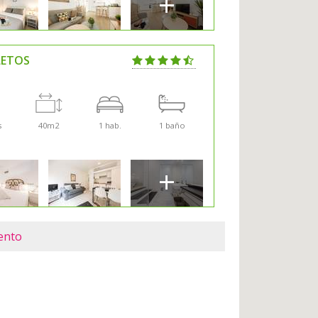
+
LETOS
s
40m2
1 hab.
1 baño
+
ento