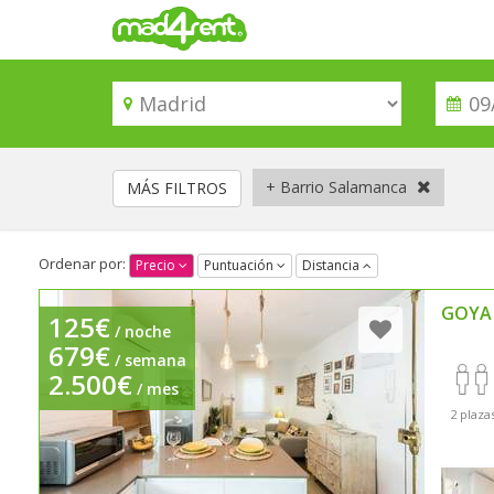
+ Barrio Salamanca
MÁS FILTROS
Ordenar por:
Precio
Puntuación
Distancia
GOYA
125€
/ noche
679€
/ semana
2.500€
/ mes
2 plaza