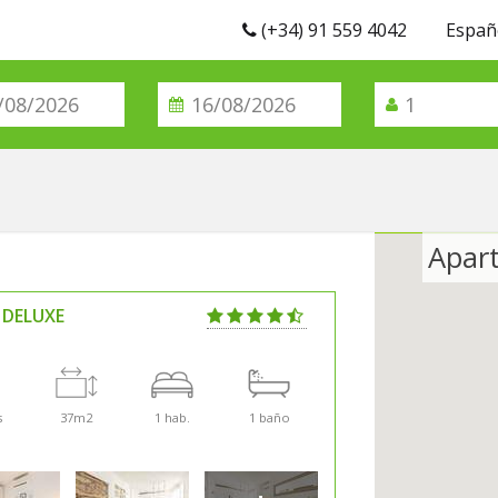
(+34) 91 559 4042
Españ
Apar
 DELUXE
s
37m2
1 hab.
1 baño