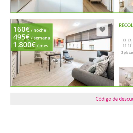
RECO
160€
/ noche
495€
/ semana
1.800€
/ mes
3 plaza
Código de descu