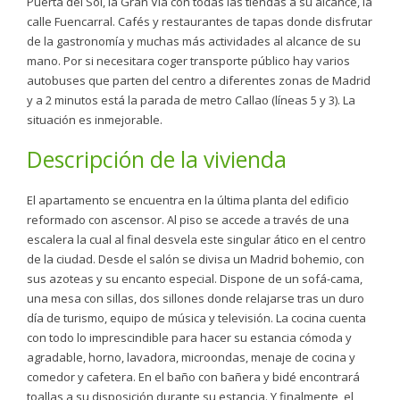
Puerta del Sol, la Gran Vía con todas las tiendas a su alcance, la
calle Fuencarral. Cafés y restaurantes de tapas donde disfrutar
de la gastronomía y muchas más actividades al alcance de su
mano. Por si necesitara coger transporte público hay varios
autobuses que parten del centro a diferentes zonas de Madrid
y a 2 minutos está la parada de metro Callao (líneas 5 y 3). La
situación es inmejorable.
Descripción de la vivienda
El apartamento se encuentra en la última planta del edificio
reformado con ascensor. Al piso se accede a través de una
escalera la cual al final desvela este singular ático en el centro
de la ciudad. Desde el salón se divisa un Madrid bohemio, con
sus azoteas y su encanto especial. Dispone de un sofá-cama,
una mesa con sillas, dos sillones donde relajarse tras un duro
día de turismo, equipo de música y televisión. La cocina cuenta
con todo lo imprescindible para hacer su estancia cómoda y
agradable, horno, lavadora, microondas, menaje de cocina y
comedor y cafetera. En el baño con bañera y bidé encontrará
toallas a su disposición durante su estancia. Y finalmente, el